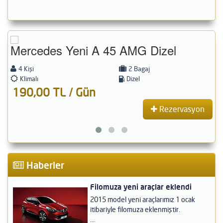
Mercedes Yeni A 45 AMG Dizel
F
4 Kişi
2 Bagaj
Klimalı
Dizel
190,00 TL / Gün
1
Rezervasyon
Haberler
Filomuza yeni araçlar eklendi
2015 model yeni araçlarımız 1 ocak
itibariyle filomuza eklenmiştir.
...