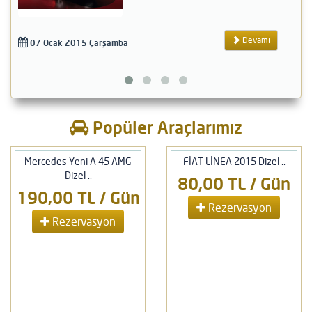
Devamı
07 Ocak 2015 Çarşamba
0
Popüler Araçlarımız
Mercedes Yeni A 45 AMG
FİAT LİNEA 2015 Dizel ..
Dizel ..
80,00 TL / Gün
190,00 TL / Gün
Rezervasyon
Rezervasyon