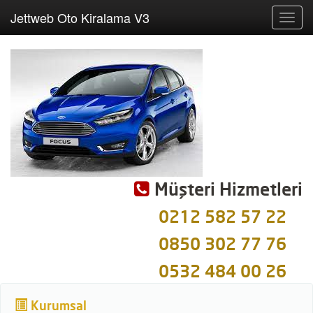
Jettweb Oto Kiralama V3
Toggl
navig
Müşteri Hizmetleri
0212 582 57 22
0850 302 77 76
0532 484 00 26
Kurumsal