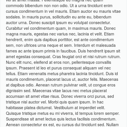
commodo bibendum non non odio. Ut a urna tincidunt enim
cursus condimentum in vel mauris. Etiam auctor eu mauris vitae
sodales. In mauris purus, sollicitudin eu ante eu, bibendum
auctor urna. Donec suscipit ipsum eu volutpat consectetur.
Curabitur vel condimentum quam, in maximus mauris. Donec
magna mauris, egestas nec varius nec, lacinia et velit. Etiam
hendrerit, enim quis dapibus porttitor, est ante condimentum
sem, non ultrices urna neque et sem. Interdum et malesuada
fames ac ante ipsum primis in faucibus. Duis hendrerit ipsum sit
amet egestas consequat. Cras feugiat orci et nisi rutrum rutrum.
Nunc elit nunc, eleifend at eros non, pellentesque convallis
ipsum. Praesent id leo et purus consequat aliquam vel nec
tellus. Etiam venenatis metus pharetra lacinia tincidunt. Duis id
mauris condimentum, placerat lacus ut, auctor felis. Maecenas
at dapibus odio. Aenean rutrum pulvinar velit, ut congue eros
dignissim sed. Maecenas vitae lacus nec metus placerat
accumsan sit amet vitae risus. Donec viverra orci purus, sed
tristique nisl auctor vel. Morbi quis quam ipsum. In hac
habitasse platea dictumst. Vestibulum at imperdiet velit.
Quisque tristique metus eu mi viverra, id tempus lorem semper.
Suspendisse sit amet lectus quis lectus facilisis condimentum.
Aenean consectetur ex est, eu cursus dui tincidunt sed. Nullam