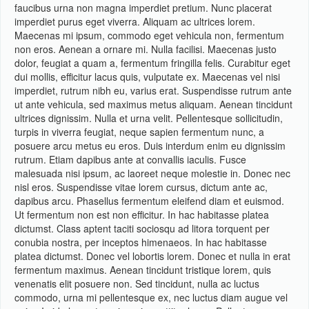
faucibus urna non magna imperdiet pretium. Nunc placerat
imperdiet purus eget viverra. Aliquam ac ultrices lorem.
Maecenas mi ipsum, commodo eget vehicula non, fermentum
non eros. Aenean a ornare mi. Nulla facilisi. Maecenas justo
dolor, feugiat a quam a, fermentum fringilla felis. Curabitur eget
dui mollis, efficitur lacus quis, vulputate ex. Maecenas vel nisi
imperdiet, rutrum nibh eu, varius erat. Suspendisse rutrum ante
ut ante vehicula, sed maximus metus aliquam. Aenean tincidunt
ultrices dignissim. Nulla et urna velit. Pellentesque sollicitudin,
turpis in viverra feugiat, neque sapien fermentum nunc, a
posuere arcu metus eu eros. Duis interdum enim eu dignissim
rutrum. Etiam dapibus ante at convallis iaculis. Fusce
malesuada nisi ipsum, ac laoreet neque molestie in. Donec nec
nisl eros. Suspendisse vitae lorem cursus, dictum ante ac,
dapibus arcu. Phasellus fermentum eleifend diam et euismod.
Ut fermentum non est non efficitur. In hac habitasse platea
dictumst. Class aptent taciti sociosqu ad litora torquent per
conubia nostra, per inceptos himenaeos. In hac habitasse
platea dictumst. Donec vel lobortis lorem. Donec et nulla in erat
fermentum maximus. Aenean tincidunt tristique lorem, quis
venenatis elit posuere non. Sed tincidunt, nulla ac luctus
commodo, urna mi pellentesque ex, nec luctus diam augue vel