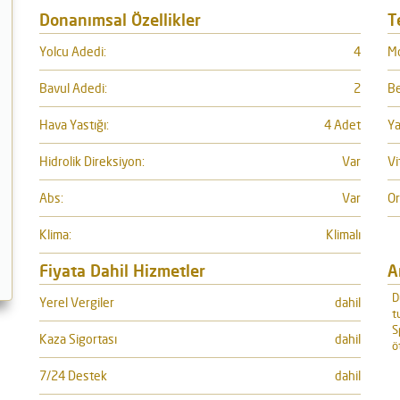
Donanımsal Özellikler
T
Yolcu Adedi:
4
Mo
Bavul Adedi:
2
Be
Hava Yastığı:
4 Adet
Ya
Hidrolik Direksiyon:
Var
Vi
Abs:
Var
Or
Klima:
Klimalı
Fiyata Dahil Hizmetler
A
D
Yerel Vergiler
dahil
t
S
Kaza Sigortası
dahil
ö
7/24 Destek
dahil