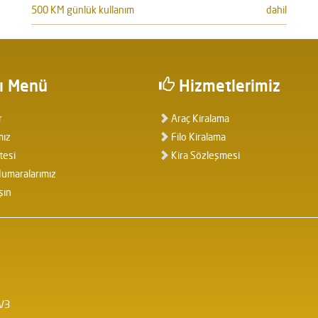
500 KM günlük kullanım
dahil
ı Menü
Hizmetlerimiz
r
Araç Kiralama
mız
Filo Kiralama
tesi
Kira Sözleşmesi
umaralarımız
şın
 V3