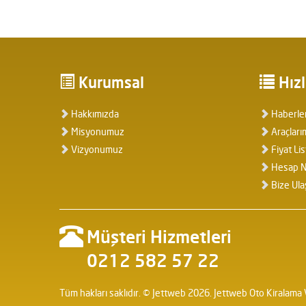
Kurumsal
Hızl
Hakkımızda
Haberle
Misyonumuz
Araçları
Vizyonumuz
Fiyat Lis
Hesap N
Bize Ula
Müşteri Hizmetleri
0212 582 57 22
Tüm hakları saklıdır. © Jettweb 2026. Jettweb Oto Kiralama