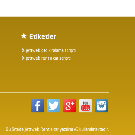
Etiketler
jettweb oto kiralama scripti
jettweb rent a car scripti
Bu Sitede
Jettweb Rent a car yazılımı v3
kullanılmaktadır.