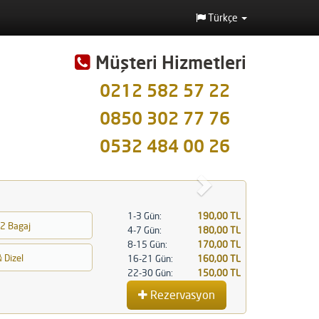
Türkçe
Müşteri Hizmetleri
0212 582 57 22
0850 302 77 76
0532 484 00 26
İleri
1-3 Gün:
190,00 TL
2 Bagaj
4-7 Gün:
180,00 TL
8-15 Gün:
170,00 TL
Dizel
16-21 Gün:
160,00 TL
22-30 Gün:
150,00 TL
Rezervasyon