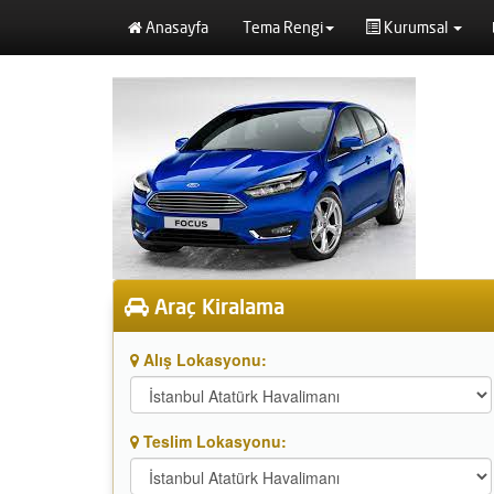
Anasayfa
Tema Rengi
Kurumsal
Araç Kiralama
Alış Lokasyonu:
Teslim Lokasyonu: