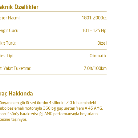
eknik Özellikler
tor Hacmi:
1801-2000cc
ygir Gücü:
101 - 125 Hp
kıt Türü:
Dizel
tes Tipi:
Otomatik
t. Yakıt Tüketimi:
7.0lt/100km
raç Hakkında
ünyanın en güçlü seri üretim 4 silindirli 2.0 lt hacmindeki
urbo beslemeli motoruyla 360 bg güç üreten Yeni A 45 AMG.
portif sürüş karakteristiği, AMG performansıyla boyutların
tesine taşınıyor.