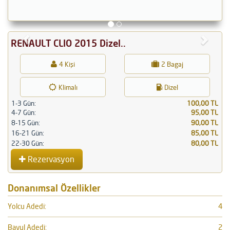
Geri
İleri
RENAULT CLIO 2015 Dizel..
4 Kişi
2 Bagaj
Klimalı
Dizel
1-3 Gün:
100,00 TL
4-7 Gün:
95,00 TL
8-15 Gün:
90,00 TL
16-21 Gün:
85,00 TL
22-30 Gün:
80,00 TL
Rezervasyon
Donanımsal Özellikler
Yolcu Adedi:
4
Bavul Adedi:
2